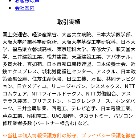
お客様の声
会社案内
取引実績
国土交通省、経済産業省、大宮共立病院、日本大学医学部、
大阪大学産業科学研究所、大阪大学基礎工学研究科、日本大
学、福島県立磐城高校、東京理科大学、専修大学、順天堂大
学、三井建設工業、松井建設、東亜建設工業、アパホテル、
多賀大社、真如苑、日本自転車競技連盟、日本栄養士会、近
鉄エクスプレス、城北労働福祉センター、アスクル、日本政
策金融公庫、住友生命保険、日立工機、万世、共同テレビジ
ョン、日立メディコ、リコージャパン、シスメックス、NTT
コムウェア、NTTフィールドテクノ、NTT労働組合、アス
テラス製薬、ブリヂストン、トヨタレンタリース、ホンダパ
ーツ、三井金属鉱業、四電工、テレビ岩手、日本電設工業、
芦森工業、昭和電工、UACJ銅管、タカラトミー、パソコン
修理業者多数 (パートナー様含む) など。
※当社は個人情報保護方針の厳守、プライバシー保護を徹底