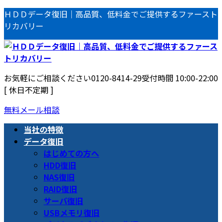
コ
ナ
ＨＤＤデータ復旧｜高品質、低料金でご提供するファースト
ン
ビ
リカバリー
テ
ゲ
ン
ー
ツ
シ
へ
ョ
お気軽にご相談ください
0120-8414-29
受付時間 10:00-22:00
ス
ン
[ 休日不定期 ]
キ
に
ッ
移
無料メール相談
プ
動
当社の特徴
データ復旧
はじめての方へ
HDD復旧
NAS復旧
RAID復旧
サーバ復旧
USBメモリ復旧