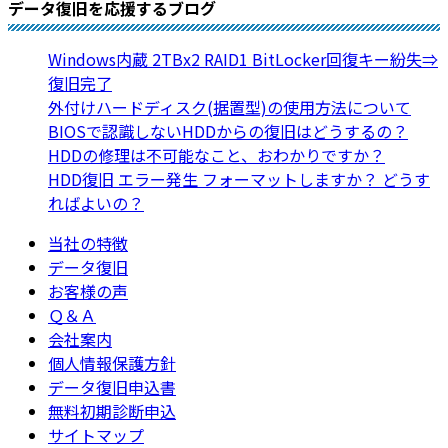
データ復旧を応援するブログ
Windows内蔵 2TBx2 RAID1 BitLocker回復キー紛失⇒
復旧完了
外付けハードディスク(据置型)の使用方法について
BIOSで認識しないHDDからの復旧はどうするの？
HDDの修理は不可能なこと、おわかりですか？
HDD復旧 エラー発生 フォーマットしますか？ どうす
ればよいの？
当社の特徴
データ復旧
お客様の声
Ｑ＆Ａ
会社案内
個人情報保護方針
データ復旧申込書
無料初期診断申込
サイトマップ