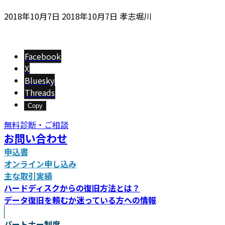
最
2018年10月7日
2018年10月7日
孝志堀川
終
更
新
Facebook
日
X
時
Bluesky
:
Threads
Copy
無料診断・ご相談
お問い合わせ
申込書
オンライン申し込み
主な取引実績
ハードディスクからの復旧方法とは？
データ復旧を頼むか迷っている方への情報
パートナー制度