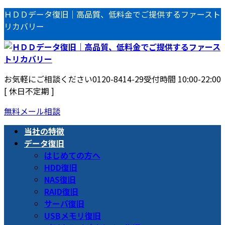
コ
ナ
ＨＤＤデータ復旧｜高品質、低料金でご提供するファースト
ン
ビ
リカバリー
テ
ゲ
ン
ー
ツ
シ
へ
ョ
お気軽にご相談ください
0120-8414-29
受付時間 10:00-22:00
ス
ン
[ 休日不定期 ]
キ
に
ッ
移
無料メール相談
プ
動
当社の特徴
データ復旧
はじめての方へ
HDD復旧
NAS復旧
RAID復旧
サーバ復旧
USBメモリ復旧