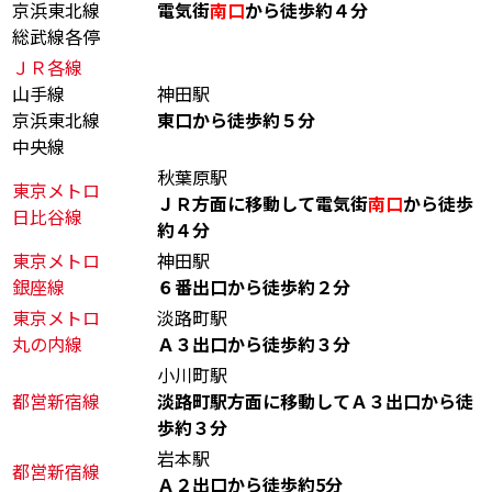
京浜東北線
電気街
南口
から徒歩約４分
総武線各停
ＪＲ各線
山手線
神田駅
京浜東北線
東口から徒歩約５分
中央線
秋葉原駅
東京メトロ
ＪＲ方面に移動して電気街
南口
から徒歩
日比谷線
約４分
東京メトロ
神田駅
銀座線
６番出口から徒歩約２分
東京メトロ
淡路町駅
丸の内線
Ａ３出口から徒歩約３分
小川町駅
都営新宿線
淡路町駅方面に移動してＡ３出口から徒
歩約３分
岩本駅
都営新宿線
Ａ２出口から徒歩約5分