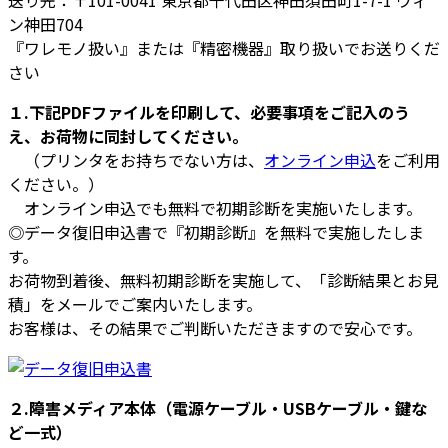
送り先：〒101-0041 東京都千代田区神田須田町1-7-1 ウィ
ン神田704
『ワレモノ扱い』または『精密機器』取り扱いでお送りくだ
さい
１.下記PDFファイルを印刷して、必要事項をご記入のう
え、お荷物に同封してください。
（プリンタをお持ちでない方は、
オンライン申込
をご利用
ください。）
オンライン申込
でも
無料で初期診断を実施
いたします。
◎データ復旧申込書で『初期診断』を
無料で実施
したしま
す。
お荷物到着後、無料初期診断を実施して、「診断結果とお見
積」をメールでご案内いたします。
お客様は、その結果でご判断いただきますので安心です
。
２.障害メディア本体（電源ケーブル・USBケーブル・鍵な
ど一式）