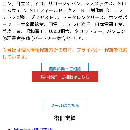
ョン、日立メディコ、リコージャパン、シスメックス、NTT
コムウェア、NTTフィールドテクノ、NTT労働組合、アス
テラス製薬、ブリヂストン、トヨタレンタリース、ホンダパ
ーツ、三井金属鉱業、四電工、テレビ岩手、日本電設工業、
芦森工業、昭和電工、UACJ銅管、タカラトミー、パソコン
修理業者多数 (パートナー様含む) など。
※当社は個人情報保護方針の厳守、プライバシー保護を徹底
しています。
無料診断・ご相談
無料診断・ご相談はこちら
TEL:0120-8414-29
受付時間10:00～22:00
(緊急の場合は24時間対応)
メールはこちら
復旧実績
Windows復旧実績