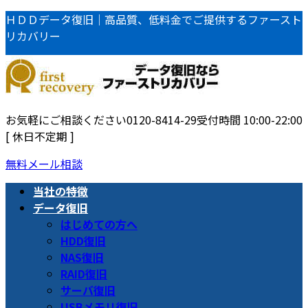
コ
ナ
ＨＤＤデータ復旧｜高品質、低料金でご提供するファースト
ン
ビ
リカバリー
テ
ゲ
ン
ー
ツ
シ
へ
ョ
ス
ン
お気軽にご相談ください
0120-8414-29
受付時間 10:00-22:00
キ
に
[ 休日不定期 ]
ッ
移
無料メール相談
プ
動
当社の特徴
データ復旧
はじめての方へ
HDD復旧
NAS復旧
RAID復旧
サーバ復旧
USBメモリ復旧