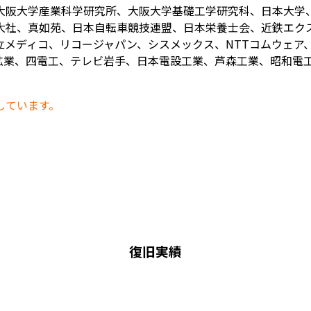
大阪大学産業科学研究所、大阪大学基礎工学研究科、日本大学
大社、真如苑、日本自転車競技連盟、日本栄養士会、近鉄エク
メディコ、リコージャパン、シスメックス、NTTコムウェア、
業、四電工、テレビ岩手、日本電設工業、芦森工業、昭和電工、
しています。
復旧実績