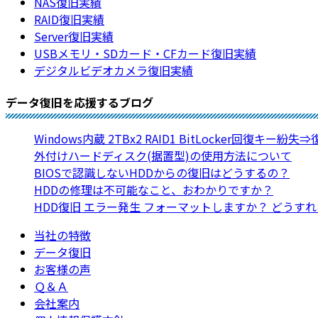
NAS復旧実績
RAID復旧実績
Server復旧実績
USBメモリ・SDカード・CFカード復旧実績
デジタルビデオカメラ復旧実績
データ復旧を応援するブログ
Windows内蔵 2TBx2 RAID1 BitLocker回復キー紛失
外付けハードディスク(据置型)の使用方法について
BIOSで認識しないHDDからの復旧はどうするの？
HDDの修理は不可能なこと、おわかりですか？
HDD復旧 エラー発生 フォーマットしますか？ どうす
当社の特徴
データ復旧
お客様の声
Ｑ＆Ａ
会社案内