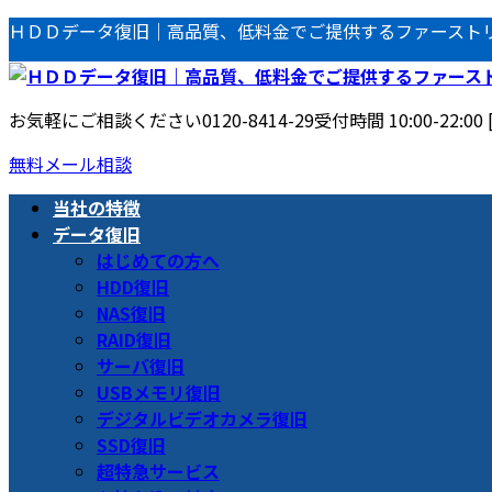
コ
ナ
ＨＤＤデータ復旧｜高品質、低料金でご提供するファースト
ン
ビ
テ
ゲ
ン
ー
お気軽にご相談ください
0120-8414-29
受付時間 10:00-22:00
ツ
シ
へ
ョ
無料メール相談
ス
ン
当社の特徴
キ
に
データ復旧
ッ
移
はじめての方へ
プ
動
HDD復旧
NAS復旧
RAID復旧
サーバ復旧
USBメモリ復旧
デジタルビデオカメラ復旧
SSD復旧
超特急サービス