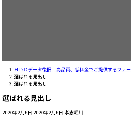
ＨＤＤデータ復旧｜高品質、低料金でご提供するファー
選ばれる見出し
選ばれる見出し
選ばれる見出し
最
2020年2月6日
2020年2月6日
孝志堀川
終
更