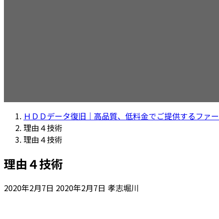
ＨＤＤデータ復旧｜高品質、低料金でご提供するファー
理由４技術
理由４技術
理由４技術
最
2020年2月7日
2020年2月7日
孝志堀川
終
更