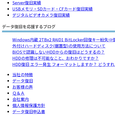
Server復旧実績
USBメモリ・SDカード・CFカード復旧実績
デジタルビデオカメラ復旧実績
データ復旧を応援するブログ
Windows内蔵 2TBx2 RAID1 BitLocker回復キー紛失
外付けハードディスク(据置型)の使用方法について
BIOSで認識しないHDDからの復旧はどうするの？
HDDの修理は不可能なこと、おわかりですか？
HDD復旧 エラー発生 フォーマットしますか？ どうす
当社の特徴
データ復旧
お客様の声
Ｑ＆Ａ
会社案内
個人情報保護方針
データ復旧申込書