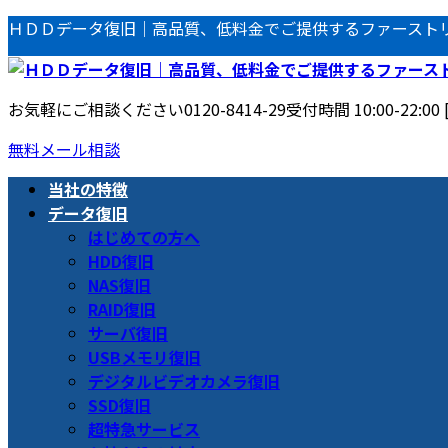
コ
ナ
ＨＤＤデータ復旧｜高品質、低料金でご提供するファースト
ン
ビ
テ
ゲ
ン
ー
お気軽にご相談ください
0120-8414-29
受付時間 10:00-22:00
ツ
シ
へ
ョ
無料メール相談
ス
ン
当社の特徴
キ
に
データ復旧
ッ
移
はじめての方へ
プ
動
HDD復旧
NAS復旧
RAID復旧
サーバ復旧
USBメモリ復旧
デジタルビデオカメラ復旧
SSD復旧
超特急サービス