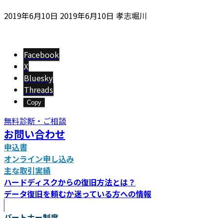
最
2019年6月10日
2019年6月10日
孝志堀川
終
更
新
Facebook
日
X
時
Bluesky
:
Threads
Copy
無料診断・ご相談
お問い合わせ
申込書
オンライン申し込み
主な取引実績
ハードディスクからの復旧方法とは？
データ復旧を頼むか迷っている方への情報
パートナー制度