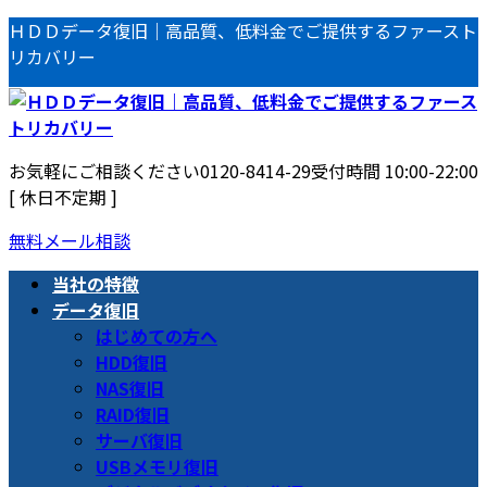
コ
ナ
ＨＤＤデータ復旧｜高品質、低料金でご提供するファースト
ン
ビ
リカバリー
テ
ゲ
ン
ー
ツ
シ
へ
ョ
お気軽にご相談ください
0120-8414-29
受付時間 10:00-22:00
ス
ン
[ 休日不定期 ]
キ
に
ッ
移
無料メール相談
プ
動
当社の特徴
データ復旧
はじめての方へ
HDD復旧
NAS復旧
RAID復旧
サーバ復旧
USBメモリ復旧