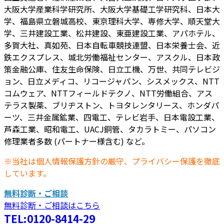
大阪大学産業科学研究所、大阪大学基礎工学研究科、日本大
学、福島県立磐城高校、東京理科大学、専修大学、順天堂大
学、三井建設工業、松井建設、東亜建設工業、アパホテル、
多賀大社、真如苑、日本自転車競技連盟、日本栄養士会、近
鉄エクスプレス、城北労働福祉センター、アスクル、日本政
策金融公庫、住友生命保険、日立工機、万世、共同テレビジ
ョン、日立メディコ、リコージャパン、シスメックス、NTT
コムウェア、NTTフィールドテクノ、NTT労働組合、アス
テラス製薬、ブリヂストン、トヨタレンタリース、ホンダパ
ーツ、三井金属鉱業、四電工、テレビ岩手、日本電設工業、
芦森工業、昭和電工、UACJ銅管、タカラトミー、パソコン
修理業者多数 (パートナー様含む) など。
※当社は個人情報保護方針の厳守、プライバシー保護を徹底
しています。
無料診断・ご相談
無料診断・ご相談はこちら
TEL:0120-8414-29