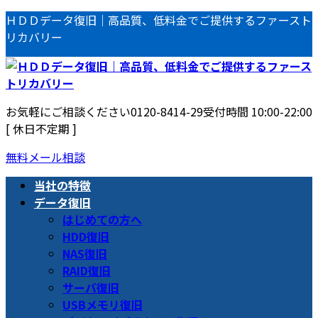
コ
ナ
ＨＤＤデータ復旧｜高品質、低料金でご提供するファースト
ン
ビ
リカバリー
テ
ゲ
ン
ー
ツ
シ
へ
ョ
お気軽にご相談ください
0120-8414-29
受付時間 10:00-22:00
ス
ン
[ 休日不定期 ]
キ
に
ッ
移
無料メール相談
プ
動
当社の特徴
データ復旧
はじめての方へ
HDD復旧
NAS復旧
RAID復旧
サーバ復旧
USBメモリ復旧