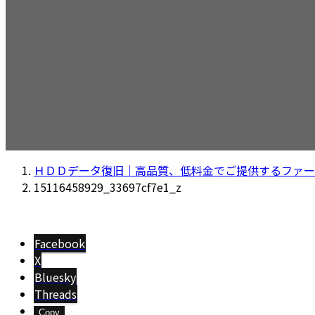
ＨＤＤデータ復旧｜高品質、低料金でご提供するファー
15116458929_33697cf7e1_z
Facebook
X
Bluesky
Threads
Copy