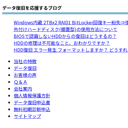
データ復旧を応援するブログ
Windows内蔵 2TBx2 RAID1 BitLocker回復キー紛失
外付けハードディスク(据置型)の使用方法について
BIOSで認識しないHDDからの復旧はどうするの？
HDDの修理は不可能なこと、おわかりですか？
HDD復旧 エラー発生 フォーマットしますか？ どうす
当社の特徴
データ復旧
お客様の声
Ｑ＆Ａ
会社案内
個人情報保護方針
データ復旧申込書
無料初期診断申込
サイトマップ