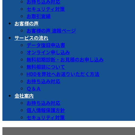
お持ち込み対応
セキュリティ対策
お取引実績
お客様の声
お客様の声 速報ページ
サービスの流れ
データ復旧申込書
オンライン申し込み
無料初期診断・お見積のお申し込み
無料相談について
HDDを弊社へお送りいただく方法
お持ち込み対応
Ｑ＆Ａ
会社案内
お持ち込み対応
個人情報保護方針
セキュリティ対策
15116458929_33697cf7e1_