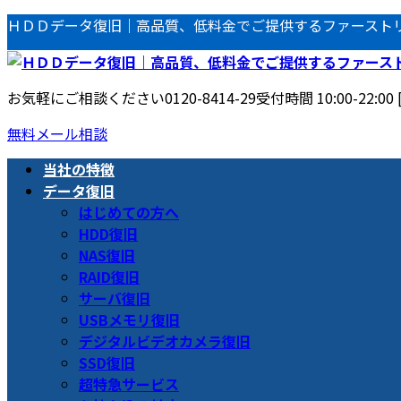
コ
ナ
ＨＤＤデータ復旧｜高品質、低料金でご提供するファースト
ン
ビ
テ
ゲ
ン
ー
お気軽にご相談ください
0120-8414-29
受付時間 10:00-22:00
ツ
シ
へ
ョ
無料メール相談
ス
ン
当社の特徴
キ
に
データ復旧
ッ
移
はじめての方へ
プ
動
HDD復旧
NAS復旧
RAID復旧
サーバ復旧
USBメモリ復旧
デジタルビデオカメラ復旧
SSD復旧
超特急サービス