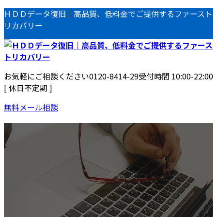
コ
ナ
ＨＤＤデータ復旧｜高品質、低料金でご提供するファースト
ン
ビ
リカバリー
テ
ゲ
ン
ー
ツ
シ
へ
ョ
お気軽にご相談ください
0120-8414-29
受付時間 10:00-22:00
ス
ン
[ 休日不定期 ]
キ
に
ッ
移
無料メール相談
プ
動
当社の特徴
データ復旧
はじめての方へ
HDD復旧
NAS復旧
RAID復旧
サーバ復旧
USBメモリ復旧
デジタルビデオカメラ復旧