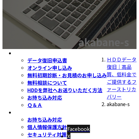
SSD復旧
超特急サービス
お持ち込み対応
セキュリティ対策
お取引実績
お客様の声
akabane-s
お客様の声 速報ページ
サービスの流れ
ＨＤＤデータ
データ復旧申込書
復旧｜高品
オンライン申し込み
質、低料金で
無料初期診断・お見積のお申し込み
ご提供するフ
無料相談について
ァーストリカ
HDDを弊社へお送りいただく方法
バリー
お持ち込み対応
akabane-s
Ｑ＆Ａ
会社案内
お持ち込み対応
個人情報保護方針
Facebook
セキュリティ対策
X