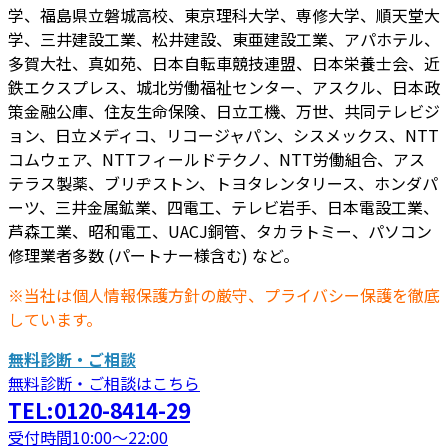
学、福島県立磐城高校、東京理科大学、専修大学、順天堂大
学、三井建設工業、松井建設、東亜建設工業、アパホテル、
多賀大社、真如苑、日本自転車競技連盟、日本栄養士会、近
鉄エクスプレス、城北労働福祉センター、アスクル、日本政
策金融公庫、住友生命保険、日立工機、万世、共同テレビジ
ョン、日立メディコ、リコージャパン、シスメックス、NTT
コムウェア、NTTフィールドテクノ、NTT労働組合、アス
テラス製薬、ブリヂストン、トヨタレンタリース、ホンダパ
ーツ、三井金属鉱業、四電工、テレビ岩手、日本電設工業、
芦森工業、昭和電工、UACJ銅管、タカラトミー、パソコン
修理業者多数 (パートナー様含む) など。
※当社は個人情報保護方針の厳守、プライバシー保護を徹底
しています。
無料診断・ご相談
無料診断・ご相談はこちら
TEL:0120-8414-29
受付時間10:00～22:00