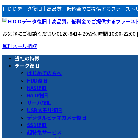
コ
ナ
ＨＤＤデータ復旧｜高品質、低料金でご提供するファースト
ン
ビ
テ
ゲ
ン
ー
お気軽にご相談ください
0120-8414-29
受付時間 10:00-22:00
ツ
シ
へ
ョ
無料メール相談
ス
ン
当社の特徴
キ
に
データ復旧
ッ
移
はじめての方へ
プ
動
HDD復旧
NAS復旧
RAID復旧
サーバ復旧
USBメモリ復旧
デジタルビデオカメラ復旧
SSD復旧
超特急サービス