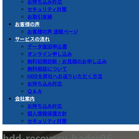
お持ち込み対応
セキュリティ対策
お取引実績
お客様の声
お客様の声 速報ページ
サービスの流れ
データ復旧申込書
オンライン申し込み
無料初期診断・お見積のお申し込み
無料相談について
HDDを弊社へお送りいただく方法
お持ち込み対応
Ｑ＆Ａ
会社案内
お持ち込み対応
個人情報保護方針
セキュリティ対策
hdd-recovery-hader06