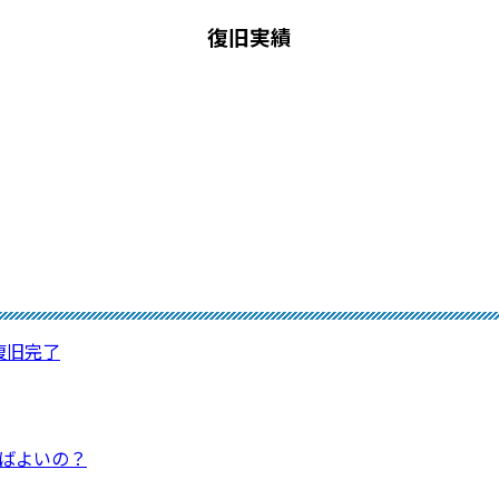
復旧実績
⇒復旧完了
ればよいの？