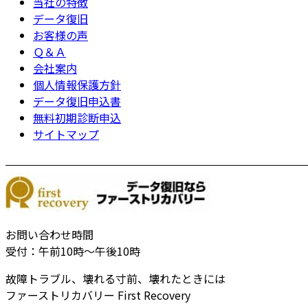
当社の特徴
データ復旧
お客様の声
Ｑ＆Ａ
会社案内
個人情報保護方針
データ復旧申込書
無料初期診断申込
サイトマップ
お問い合わせ時間
受付：午前10時～午後10時
故障トラブル、壊れる寸前、壊れたときには
ファーストリカバリー First Recovery