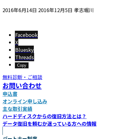
最
2016年6月14日
2016年12月5日
孝志堀川
終
更
新
Facebook
日
X
時
Bluesky
:
Threads
Copy
無料診断・ご相談
お問い合わせ
申込書
オンライン申し込み
主な取引実績
ハードディスクからの復旧方法とは？
データ復旧を頼むか迷っている方への情報
パートナー制度