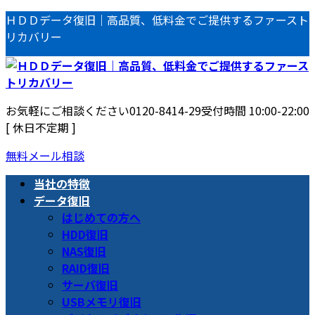
コ
ナ
ＨＤＤデータ復旧｜高品質、低料金でご提供するファースト
ン
ビ
リカバリー
テ
ゲ
ン
ー
ツ
シ
へ
ョ
お気軽にご相談ください
0120-8414-29
受付時間 10:00-22:00
ス
ン
[ 休日不定期 ]
キ
に
ッ
移
無料メール相談
プ
動
当社の特徴
データ復旧
はじめての方へ
HDD復旧
NAS復旧
RAID復旧
サーバ復旧
USBメモリ復旧