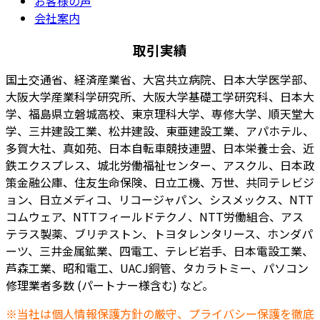
お客様の声
会社案内
取引実績
国土交通省、経済産業省、大宮共立病院、日本大学医学部、
大阪大学産業科学研究所、大阪大学基礎工学研究科、日本大
学、福島県立磐城高校、東京理科大学、専修大学、順天堂大
学、三井建設工業、松井建設、東亜建設工業、アパホテル、
多賀大社、真如苑、日本自転車競技連盟、日本栄養士会、近
鉄エクスプレス、城北労働福祉センター、アスクル、日本政
策金融公庫、住友生命保険、日立工機、万世、共同テレビジ
ョン、日立メディコ、リコージャパン、シスメックス、NTT
コムウェア、NTTフィールドテクノ、NTT労働組合、アス
テラス製薬、ブリヂストン、トヨタレンタリース、ホンダパ
ーツ、三井金属鉱業、四電工、テレビ岩手、日本電設工業、
芦森工業、昭和電工、UACJ銅管、タカラトミー、パソコン
修理業者多数 (パートナー様含む) など。
※当社は個人情報保護方針の厳守、プライバシー保護を徹底