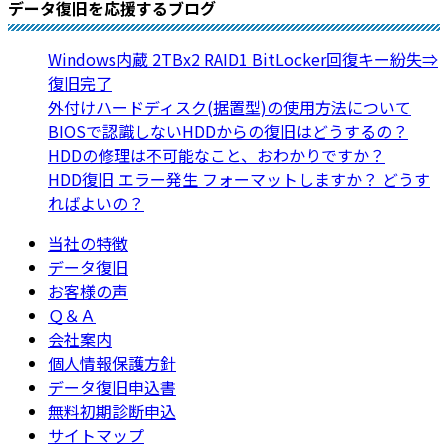
データ復旧を応援するブログ
Windows内蔵 2TBx2 RAID1 BitLocker回復キー紛失⇒
復旧完了
外付けハードディスク(据置型)の使用方法について
BIOSで認識しないHDDからの復旧はどうするの？
HDDの修理は不可能なこと、おわかりですか？
HDD復旧 エラー発生 フォーマットしますか？ どうす
ればよいの？
当社の特徴
データ復旧
お客様の声
Ｑ＆Ａ
会社案内
個人情報保護方針
データ復旧申込書
無料初期診断申込
サイトマップ