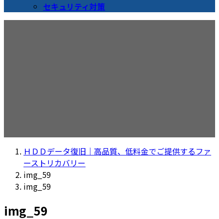
セキュリティ対策
メディア
ＨＤＤデータ復旧｜高品質、低料金でご提供するファ
ーストリカバリー
img_59
img_59
img_59