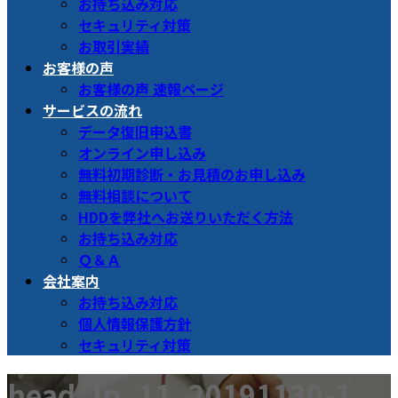
お持ち込み対応
セキュリティ対策
お取引実績
お客様の声
お客様の声 速報ページ
サービスの流れ
データ復旧申込書
オンライン申し込み
無料初期診断・お見積のお申し込み
無料相談について
HDDを弊社へお送りいただく方法
お持ち込み対応
Ｑ＆Ａ
会社案内
お持ち込み対応
個人情報保護方針
セキュリティ対策
head_lp_11_20191130-1