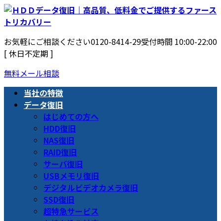
コ
ナ
ン
ビ
テ
ゲ
お気軽にご相談ください
0120-8414-29
受付時間 10:00-22:00
ン
ー
[ 休日不定期 ]
ツ
シ
へ
ョ
無料メール相談
ス
ン
キ
に
当社の特徴
ッ
移
データ復旧
プ
動
はじめての方へ
HDD復旧
NAS復旧
RAID復旧
サーバ復旧
USBメモリ復旧
デジタルビデオカメラ復旧
SSD復旧
超特急サービス