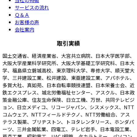
サービスの流れ
Ｑ＆Ａ
お客様の声
会社案内
取引実績
国土交通省、経済産業省、大宮共立病院、日本大学医学部、
大阪大学産業科学研究所、大阪大学基礎工学研究科、日本大
学、福島県立磐城高校、東京理科大学、専修大学、順天堂大
学、三井建設工業、松井建設、東亜建設工業、アパホテル、
多賀大社、真如苑、日本自転車競技連盟、日本栄養士会、近
鉄エクスプレス、城北労働福祉センター、アスクル、日本政
策金融公庫、住友生命保険、日立工機、万世、共同テレビジ
ョン、日立メディコ、リコージャパン、シスメックス、NTT
コムウェア、NTTフィールドテクノ、NTT労働組合、アス
テラス製薬、ブリヂストン、トヨタレンタリース、ホンダパ
ーツ、三井金属鉱業、四電工、テレビ岩手、日本電設工業、
芦森工業、昭和電工、UACJ銅管、タカラトミー、パソコン