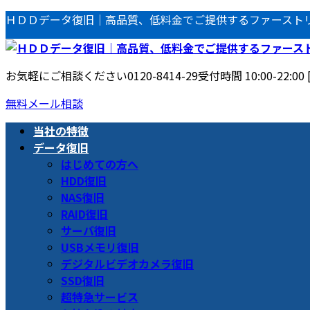
コ
ナ
ＨＤＤデータ復旧｜高品質、低料金でご提供するファースト
ン
ビ
テ
ゲ
ン
ー
お気軽にご相談ください
0120-8414-29
受付時間 10:00-22:00
ツ
シ
へ
ョ
無料メール相談
ス
ン
当社の特徴
キ
に
データ復旧
ッ
移
はじめての方へ
プ
動
HDD復旧
NAS復旧
RAID復旧
サーバ復旧
USBメモリ復旧
デジタルビデオカメラ復旧
SSD復旧
超特急サービス