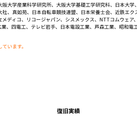
大阪大学産業科学研究所、大阪大学基礎工学研究科、日本大学
大社、真如苑、日本自転車競技連盟、日本栄養士会、近鉄エク
メディコ、リコージャパン、シスメックス、NTTコムウェア、
業、四電工、テレビ岩手、日本電設工業、芦森工業、昭和電工、
しています。
復旧実績