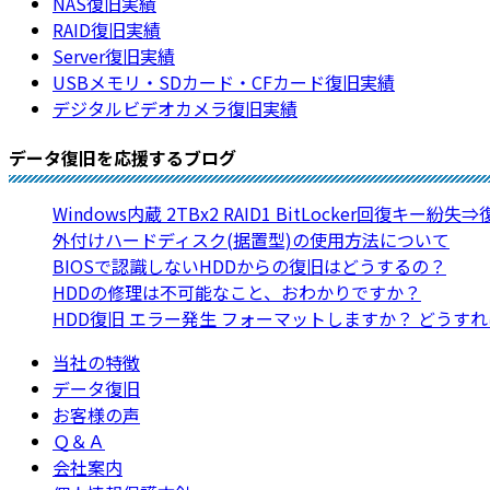
NAS復旧実績
RAID復旧実績
Server復旧実績
USBメモリ・SDカード・CFカード復旧実績
デジタルビデオカメラ復旧実績
データ復旧を応援するブログ
Windows内蔵 2TBx2 RAID1 BitLocker回復キー紛失
外付けハードディスク(据置型)の使用方法について
BIOSで認識しないHDDからの復旧はどうするの？
HDDの修理は不可能なこと、おわかりですか？
HDD復旧 エラー発生 フォーマットしますか？ どうす
当社の特徴
データ復旧
お客様の声
Ｑ＆Ａ
会社案内