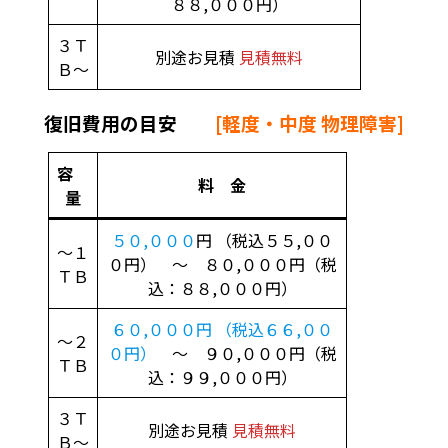
８８,０００円）
３Ｔ
別途お見積
見積無料
Ｂ～
復旧費用の目安
[軽度・中度 物理障害]
容
料 金
量
５０,０００
円 （税込５５,００
～１
０円） ～ ８０,０００円（税
ＴＢ
込：８８,０００円）
６０,０００円 （税込６６,００
～２
０円）
～ ９０,０００円（税
ＴＢ
込：９９,０００円）
３Ｔ
別途お見積
見積無料
Ｂ～