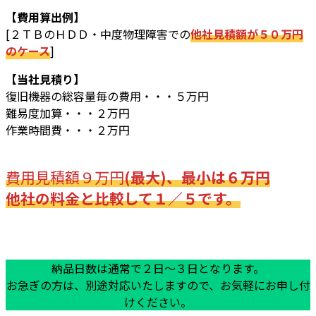
【費用算出例】
[２ＴＢのＨＤＤ・中度物理障害での
他社見積額が５０万円
のケース
]
【当社見積り】
復旧機器の総容量毎の費用・・・５万円
難易度加算・・・２万円
作業時間費・・・２万円
費用見積額９万円
(最大)、最小は６万円
他社の料金と比較して１／５です。
納品日数は通常で２日～３日となります。
お急ぎの方は、別途対応いたしますので、お気軽にお申し付
けください。