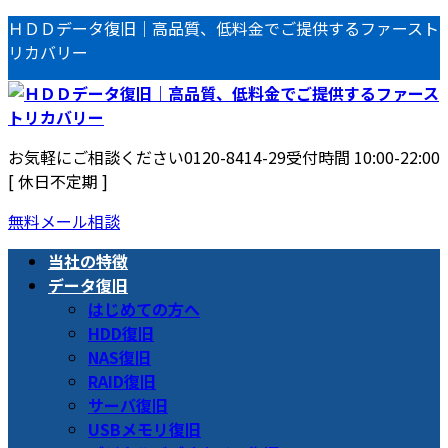
コ
ナ
ＨＤＤデータ復旧｜高品質、低料金でご提供するファースト
ン
ビ
リカバリー
テ
ゲ
ン
ー
ツ
シ
へ
ョ
お気軽にご相談ください
0120-8414-29
受付時間 10:00-22:00
ス
ン
[ 休日不定期 ]
キ
に
ッ
移
無料メール相談
プ
動
当社の特徴
データ復旧
はじめての方へ
HDD復旧
NAS復旧
RAID復旧
サーバ復旧
USBメモリ復旧