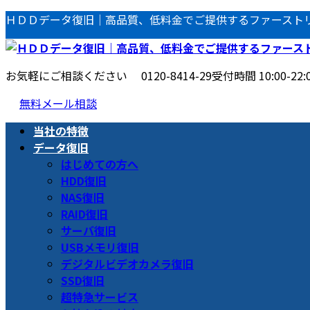
コ
ナ
ＨＤＤデータ復旧｜高品質、低料金でご提供するファースト
ン
ビ
テ
ゲ
ン
ー
お気軽にご相談ください
0120-8414-29
受付時間 10:00-22:
ツ
シ
へ
ョ
無料メール相談
ス
ン
当社の特徴
キ
に
データ復旧
ッ
移
はじめての方へ
プ
動
HDD復旧
NAS復旧
RAID復旧
サーバ復旧
USBメモリ復旧
デジタルビデオカメラ復旧
SSD復旧
超特急サービス