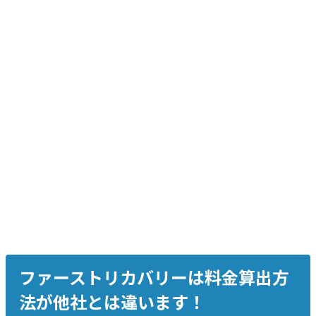
重度障害、復旧率約99%
Macintosh外付 HM320II/JP2 320GB
中度障害、復旧率約99%
Windows外付け WD30EZRX-22D8PB0 3TB
中度障害、復旧率約99%
ファーストリカバリーは料金算出方
法が他社とは違います！