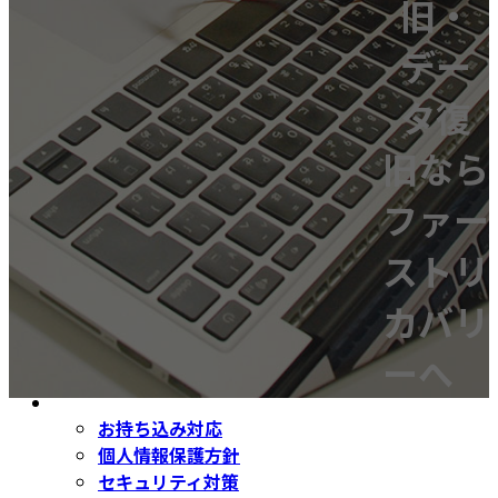
旧・
SSD復旧
超特急サービス
デー
お持ち込み対応
セキュリティ対策
タ復
お取引実績
お客様の声
旧なら
お客様の声 速報ページ
サービスの流れ
ファー
データ復旧申込書
オンライン申し込み
ストリ
無料初期診断・お見積のお申し込み
無料相談について
カバリ
HDDを弊社へお送りいただく方法
お持ち込み対応
ーへ
Ｑ＆Ａ
会社案内
お持ち込み対応
個人情報保護方針
セキュリティ対策