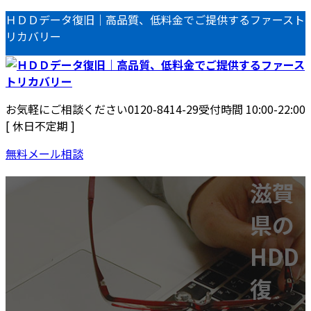
コ
ナ
ＨＤＤデータ復旧｜高品質、低料金でご提供するファースト
ン
ビ
リカバリー
テ
ゲ
ン
ー
ツ
シ
へ
ョ
お気軽にご相談ください
0120-8414-29
受付時間 10:00-22:00
ス
ン
[ 休日不定期 ]
キ
に
ッ
移
無料メール相談
プ
動
当社の特徴
データ復旧
滋賀
はじめての方へ
HDD復旧
県の
NAS復旧
RAID復旧
HDD
サーバ復旧
USBメモリ復旧
復
デジタルビデオカメラ復旧