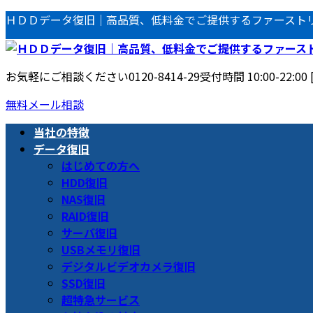
コ
ナ
ＨＤＤデータ復旧｜高品質、低料金でご提供するファースト
ン
ビ
テ
ゲ
ン
ー
お気軽にご相談ください
0120-8414-29
受付時間 10:00-22:00
ツ
シ
へ
ョ
無料メール相談
ス
ン
当社の特徴
キ
に
データ復旧
ッ
移
はじめての方へ
プ
動
HDD復旧
NAS復旧
RAID復旧
サーバ復旧
USBメモリ復旧
デジタルビデオカメラ復旧
SSD復旧
超特急サービス