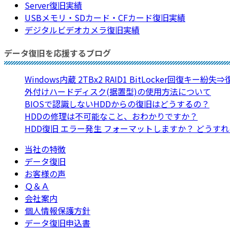
Server復旧実績
USBメモリ・SDカード・CFカード復旧実績
デジタルビデオカメラ復旧実績
データ復旧を応援するブログ
Windows内蔵 2TBx2 RAID1 BitLocker回復キー紛失
外付けハードディスク(据置型)の使用方法について
BIOSで認識しないHDDからの復旧はどうするの？
HDDの修理は不可能なこと、おわかりですか？
HDD復旧 エラー発生 フォーマットしますか？ どうす
当社の特徴
データ復旧
お客様の声
Ｑ＆Ａ
会社案内
個人情報保護方針
データ復旧申込書