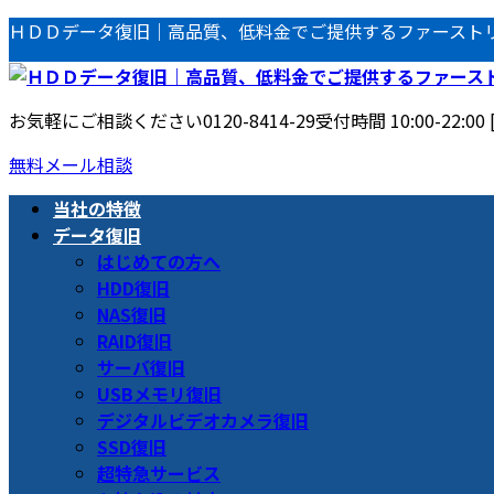
コ
ナ
ＨＤＤデータ復旧｜高品質、低料金でご提供するファースト
ン
ビ
テ
ゲ
ン
ー
お気軽にご相談ください
0120-8414-29
受付時間 10:00-22:00
ツ
シ
へ
ョ
無料メール相談
ス
ン
当社の特徴
キ
に
データ復旧
ッ
移
はじめての方へ
プ
動
HDD復旧
NAS復旧
RAID復旧
サーバ復旧
USBメモリ復旧
デジタルビデオカメラ復旧
SSD復旧
超特急サービス