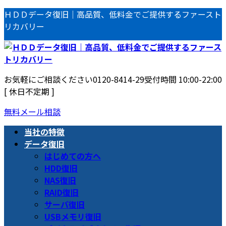
コ
ナ
ＨＤＤデータ復旧｜高品質、低料金でご提供するファースト
ン
ビ
リカバリー
テ
ゲ
ン
ー
ツ
シ
へ
ョ
お気軽にご相談ください
0120-8414-29
受付時間 10:00-22:00
ス
ン
[ 休日不定期 ]
キ
に
ッ
移
無料メール相談
プ
動
当社の特徴
データ復旧
はじめての方へ
HDD復旧
NAS復旧
RAID復旧
サーバ復旧
USBメモリ復旧