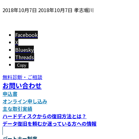
最
2018年10月7日
2018年10月7日
孝志堀川
終
更
新
Facebook
日
X
時
Bluesky
:
Threads
Copy
無料診断・ご相談
お問い合わせ
申込書
オンライン申し込み
主な取引実績
ハードディスクからの復旧方法とは？
データ復旧を頼むか迷っている方への情報
パートナー制度