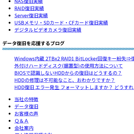
NAS復旧実績
RAID復旧実績
Server復旧実績
USBメモリ・SDカード・CFカード復旧実績
デジタルビデオカメラ復旧実績
データ復旧を応援するブログ
Windows内蔵 2TBx2 RAID1 BitLocker回復キー紛失
外付けハードディスク(据置型)の使用方法について
BIOSで認識しないHDDからの復旧はどうするの？
HDDの修理は不可能なこと、おわかりですか？
HDD復旧 エラー発生 フォーマットしますか？ どうす
当社の特徴
データ復旧
お客様の声
Ｑ＆Ａ
会社案内