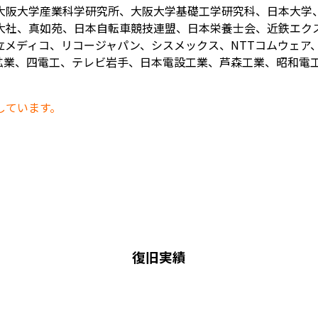
大阪大学産業科学研究所、大阪大学基礎工学研究科、日本大学
大社、真如苑、日本自転車競技連盟、日本栄養士会、近鉄エク
メディコ、リコージャパン、シスメックス、NTTコムウェア、
業、四電工、テレビ岩手、日本電設工業、芦森工業、昭和電工、
しています。
復旧実績