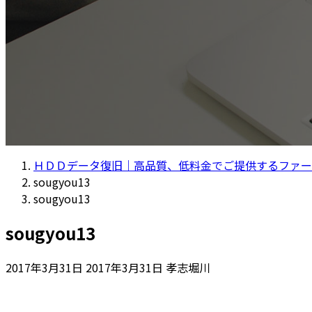
ＨＤＤデータ復旧｜高品質、低料金でご提供するファー
sougyou13
sougyou13
sougyou13
最
2017年3月31日
2017年3月31日
孝志堀川
終
更