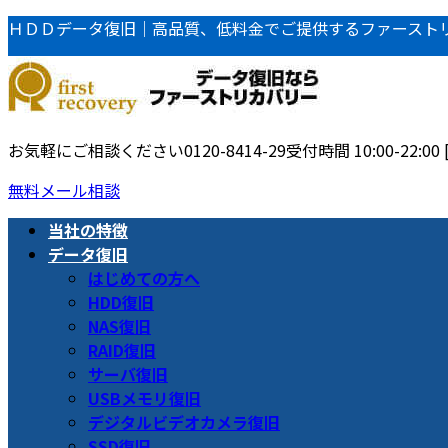
コ
ナ
ＨＤＤデータ復旧｜高品質、低料金でご提供するファースト
ン
ビ
テ
ゲ
ン
ー
ツ
シ
へ
ョ
お気軽にご相談ください
0120-8414-29
受付時間 10:00-22:00
ス
ン
無料メール相談
キ
に
ッ
移
当社の特徴
プ
動
データ復旧
はじめての方へ
HDD復旧
NAS復旧
RAID復旧
サーバ復旧
USBメモリ復旧
デジタルビデオカメラ復旧
SSD復旧