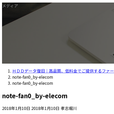
メディア
ＨＤＤデータ復旧｜高品質、低料金でご提供するファー
note-fan0_by-elecom
note-fan0_by-elecom
note-fan0_by-elecom
最
2018年1月10日
2018年1月10日
孝志堀川
終