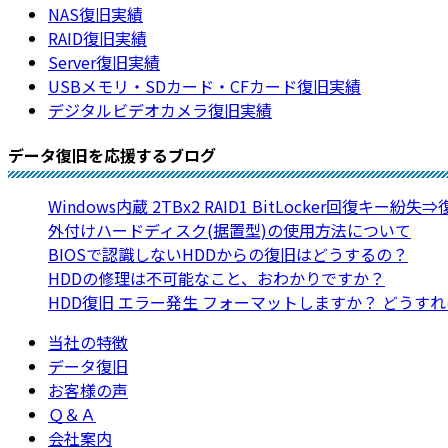
NAS復旧実績
RAID復旧実績
Server復旧実績
USBメモリ・SDカード・CFカード復旧実績
デジタルビデオカメラ復旧実績
データ復旧を応援するブログ
Windows内蔵 2TBx2 RAID1 BitLocker回復キー紛失
外付けハードディスク(据置型)の使用方法について
BIOSで認識しないHDDからの復旧はどうするの？
HDDの修理は不可能なこと、おわかりですか？
HDD復旧 エラー発生 フォーマットしますか？ どうす
当社の特徴
データ復旧
お客様の声
Ｑ＆Ａ
会社案内