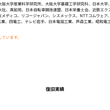
大阪大学産業科学研究所、大阪大学基礎工学研究科、日本大学
大社、真如苑、日本自転車競技連盟、日本栄養士会、近鉄エク
メディコ、リコージャパン、シスメックス、NTTコムウェア、
業、四電工、テレビ岩手、日本電設工業、芦森工業、昭和電工、
しています。
復旧実績