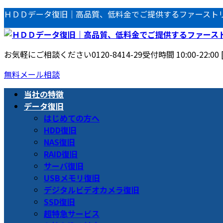
コ
ナ
ＨＤＤデータ復旧｜高品質、低料金でご提供するファースト
ン
ビ
テ
ゲ
ン
ー
お気軽にご相談ください
0120-8414-29
受付時間 10:00-22:00
ツ
シ
へ
ョ
無料メール相談
ス
ン
当社の特徴
キ
に
データ復旧
ッ
移
はじめての方へ
プ
動
HDD復旧
NAS復旧
RAID復旧
サーバ復旧
USBメモリ復旧
デジタルビデオカメラ復旧
SSD復旧
超特急サービス