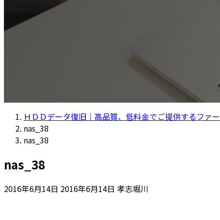
ＨＤＤデータ復旧｜高品質、低料金でご提供するファー
nas_38
nas_38
nas_38
最
2016年6月14日
2016年6月14日
孝志堀川
終
更