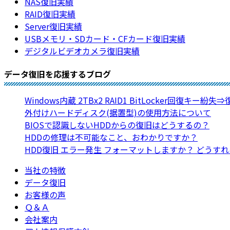
NAS復旧実績
RAID復旧実績
Server復旧実績
USBメモリ・SDカード・CFカード復旧実績
デジタルビデオカメラ復旧実績
データ復旧を応援するブログ
Windows内蔵 2TBx2 RAID1 BitLocker回復キー紛失
外付けハードディスク(据置型)の使用方法について
BIOSで認識しないHDDからの復旧はどうするの？
HDDの修理は不可能なこと、おわかりですか？
HDD復旧 エラー発生 フォーマットしますか？ どうす
当社の特徴
データ復旧
お客様の声
Ｑ＆Ａ
会社案内