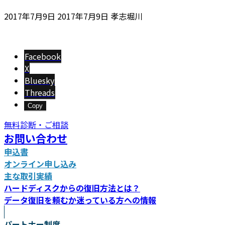
最
2017年7月9日
2017年7月9日
孝志堀川
終
更
新
Facebook
日
X
時
Bluesky
:
Threads
Copy
無料診断・ご相談
お問い合わせ
申込書
オンライン申し込み
主な取引実績
ハードディスクからの復旧方法とは？
データ復旧を頼むか迷っている方への情報
パートナー制度