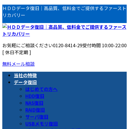
コ
ナ
ＨＤＤデータ復旧｜高品質、低料金でご提供するファースト
ン
ビ
リカバリー
テ
ゲ
ン
ー
ツ
シ
へ
ョ
お気軽にご相談ください
0120-8414-29
受付時間 10:00-22:00
ス
ン
[ 休日不定期 ]
キ
に
ッ
移
無料メール相談
プ
動
当社の特徴
データ復旧
はじめての方へ
HDD復旧
NAS復旧
RAID復旧
サーバ復旧
USBメモリ復旧