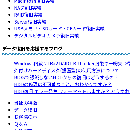
Macintosh復旧実績
NAS復旧実績
RAID復旧実績
Server復旧実績
USBメモリ・SDカード・CFカード復旧実績
デジタルビデオカメラ復旧実績
データ復旧を応援するブログ
Windows内蔵 2TBx2 RAID1 BitLocker回復キー紛失
外付けハードディスク(据置型)の使用方法について
BIOSで認識しないHDDからの復旧はどうするの？
HDDの修理は不可能なこと、おわかりですか？
HDD復旧 エラー発生 フォーマットしますか？ どうす
当社の特徴
データ復旧
お客様の声
Ｑ＆Ａ