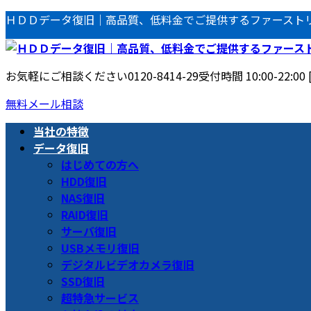
コ
ナ
ＨＤＤデータ復旧｜高品質、低料金でご提供するファースト
ン
ビ
テ
ゲ
ン
ー
お気軽にご相談ください
0120-8414-29
受付時間 10:00-22:00
ツ
シ
へ
ョ
無料メール相談
ス
ン
当社の特徴
キ
に
データ復旧
ッ
移
はじめての方へ
プ
動
HDD復旧
NAS復旧
RAID復旧
サーバ復旧
USBメモリ復旧
デジタルビデオカメラ復旧
SSD復旧
超特急サービス