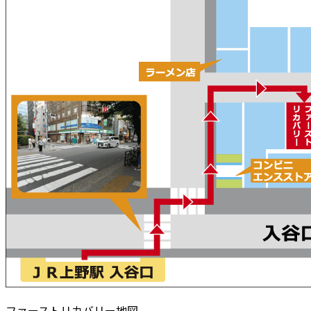
新
日
時
:
ファーストリカバリー地図