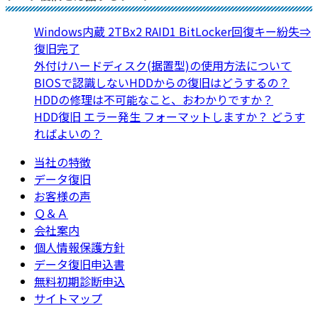
Windows内蔵 2TBx2 RAID1 BitLocker回復キー紛失⇒
復旧完了
外付けハードディスク(据置型)の使用方法について
BIOSで認識しないHDDからの復旧はどうするの？
HDDの修理は不可能なこと、おわかりですか？
HDD復旧 エラー発生 フォーマットしますか？ どうす
ればよいの？
当社の特徴
データ復旧
お客様の声
Ｑ＆Ａ
会社案内
個人情報保護方針
データ復旧申込書
無料初期診断申込
サイトマップ