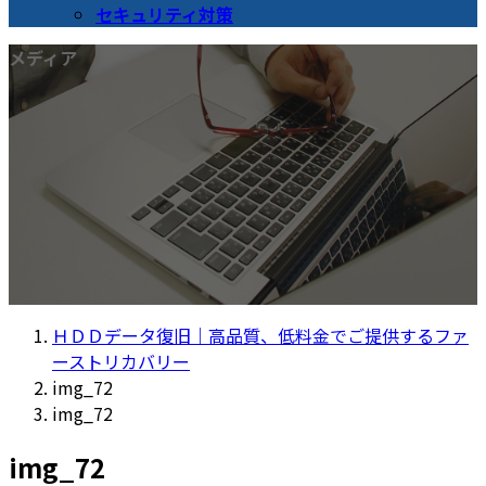
セキュリティ対策
メディア
ＨＤＤデータ復旧｜高品質、低料金でご提供するファ
ーストリカバリー
img_72
img_72
img_72