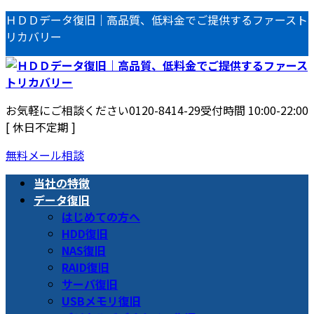
コ
ナ
ＨＤＤデータ復旧｜高品質、低料金でご提供するファースト
ン
ビ
リカバリー
テ
ゲ
ン
ー
ツ
シ
へ
ョ
お気軽にご相談ください
0120-8414-29
受付時間 10:00-22:00
ス
ン
[ 休日不定期 ]
キ
に
ッ
移
無料メール相談
プ
動
当社の特徴
データ復旧
はじめての方へ
HDD復旧
NAS復旧
RAID復旧
サーバ復旧
USBメモリ復旧