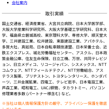
会社案内
取引実績
国土交通省、経済産業省、大宮共立病院、日本大学医学部、
大阪大学産業科学研究所、大阪大学基礎工学研究科、日本大
学、福島県立磐城高校、東京理科大学、専修大学、順天堂大
学、三井建設工業、松井建設、東亜建設工業、アパホテル、
多賀大社、真如苑、日本自転車競技連盟、日本栄養士会、近
鉄エクスプレス、城北労働福祉センター、アスクル、日本政
策金融公庫、住友生命保険、日立工機、万世、共同テレビジ
ョン、日立メディコ、リコージャパン、シスメックス、NTT
コムウェア、NTTフィールドテクノ、NTT労働組合、アス
テラス製薬、ブリヂストン、トヨタレンタリース、ホンダパ
ーツ、三井金属鉱業、四電工、テレビ岩手、日本電設工業、
芦森工業、昭和電工、UACJ銅管、タカラトミー、パソコン
修理業者多数 (パートナー様含む) など。
※当社は個人情報保護方針の厳守、プライバシー保護を徹底
しています。