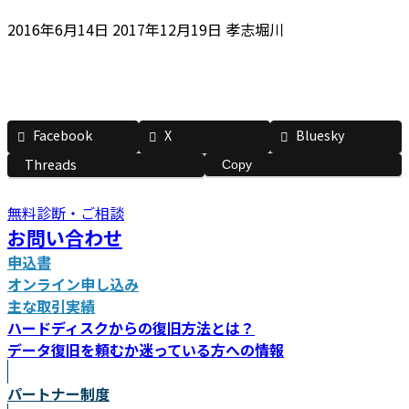
最
2016年6月14日
2017年12月19日
孝志堀川
終
更
新
日
Facebook
X
Bluesky
時
:
Threads
Copy
無料診断・ご相談
お問い合わせ
申込書
オンライン申し込み
主な取引実績
ハードディスクからの復旧方法とは？
データ復旧を頼むか迷っている方への情報
パートナー制度