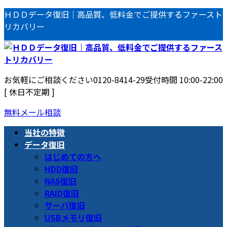
コ
ナ
ＨＤＤデータ復旧｜高品質、低料金でご提供するファースト
ン
ビ
リカバリー
テ
ゲ
ン
ー
ツ
シ
へ
ョ
お気軽にご相談ください
0120-8414-29
受付時間 10:00-22:00
ス
ン
[ 休日不定期 ]
キ
に
ッ
移
無料メール相談
プ
動
当社の特徴
データ復旧
はじめての方へ
HDD復旧
NAS復旧
RAID復旧
サーバ復旧
USBメモリ復旧