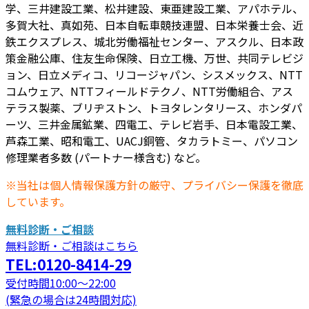
学、三井建設工業、松井建設、東亜建設工業、アパホテル、
多賀大社、真如苑、日本自転車競技連盟、日本栄養士会、近
鉄エクスプレス、城北労働福祉センター、アスクル、日本政
策金融公庫、住友生命保険、日立工機、万世、共同テレビジ
ョン、日立メディコ、リコージャパン、シスメックス、NTT
コムウェア、NTTフィールドテクノ、NTT労働組合、アス
テラス製薬、ブリヂストン、トヨタレンタリース、ホンダパ
ーツ、三井金属鉱業、四電工、テレビ岩手、日本電設工業、
芦森工業、昭和電工、UACJ銅管、タカラトミー、パソコン
修理業者多数 (パートナー様含む) など。
※当社は個人情報保護方針の厳守、プライバシー保護を徹底
しています。
無料診断・ご相談
無料診断・ご相談はこちら
TEL:0120-8414-29
受付時間10:00～22:00
(緊急の場合は24時間対応)