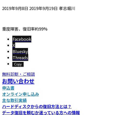
最
2019年9月8日
2019年9月19日
孝志堀川
終
更
新
重度障害、復旧率約99%
日
時
Facebook
:
X
Bluesky
Threads
Copy
無料診断・ご相談
お問い合わせ
申込書
オンライン申し込み
主な取引実績
ハードディスクからの復旧方法とは？
データ復旧を頼むか迷っている方への情報