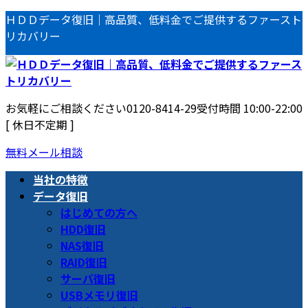
コ
ナ
ＨＤＤデータ復旧｜高品質、低料金でご提供するファースト
ン
ビ
リカバリー
テ
ゲ
ン
ー
ツ
シ
へ
ョ
お気軽にご相談ください
0120-8414-29
受付時間 10:00-22:00
ス
ン
[ 休日不定期 ]
キ
に
ッ
移
無料メール相談
プ
動
当社の特徴
データ復旧
はじめての方へ
HDD復旧
NAS復旧
RAID復旧
サーバ復旧
USBメモリ復旧