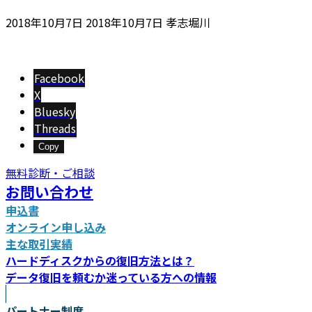
最
2018年10月7日
2018年10月7日
孝志堀川
終
更
新
Facebook
日
X
時
Bluesky
:
Threads
Copy
無料診断・ご相談
お問い合わせ
申込書
オンライン申し込み
主な取引実績
ハードディスクからの復旧方法とは？
データ復旧を頼むか迷っている方への情報
パートナー制度