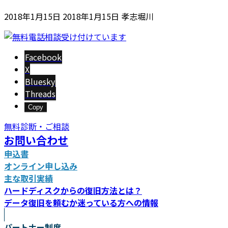
最
2018年1月15日
2018年1月15日
孝志堀川
終
更
新
Facebook
日
X
時
Bluesky
:
Threads
Copy
無料診断・ご相談
お問い合わせ
申込書
オンライン申し込み
主な取引実績
ハードディスクからの復旧方法とは？
データ復旧を頼むか迷っている方への情報
パートナー制度