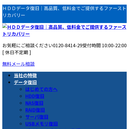
コ
ナ
ＨＤＤデータ復旧｜高品質、低料金でご提供するファースト
ン
ビ
リカバリー
テ
ゲ
ン
ー
ツ
シ
へ
ョ
お気軽にご相談ください
0120-8414-29
受付時間 10:00-22:00
ス
ン
[ 休日不定期 ]
キ
に
ッ
移
無料メール相談
プ
動
当社の特徴
データ復旧
はじめての方へ
HDD復旧
NAS復旧
RAID復旧
サーバ復旧
USBメモリ復旧