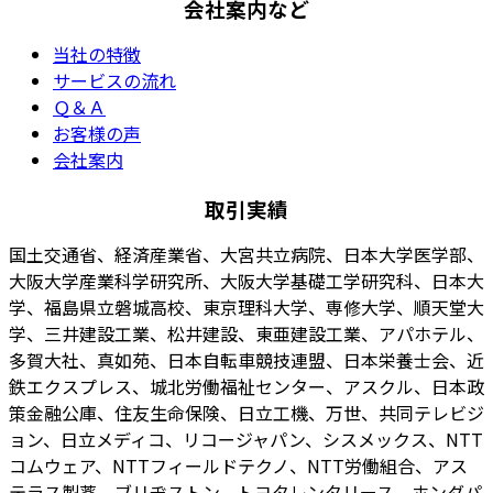
会社案内など
当社の特徴
サービスの流れ
Ｑ＆Ａ
お客様の声
会社案内
取引実績
国土交通省、経済産業省、大宮共立病院、日本大学医学部、
大阪大学産業科学研究所、大阪大学基礎工学研究科、日本大
学、福島県立磐城高校、東京理科大学、専修大学、順天堂大
学、三井建設工業、松井建設、東亜建設工業、アパホテル、
多賀大社、真如苑、日本自転車競技連盟、日本栄養士会、近
鉄エクスプレス、城北労働福祉センター、アスクル、日本政
策金融公庫、住友生命保険、日立工機、万世、共同テレビジ
ョン、日立メディコ、リコージャパン、シスメックス、NTT
コムウェア、NTTフィールドテクノ、NTT労働組合、アス
テラス製薬、ブリヂストン、トヨタレンタリース、ホンダパ