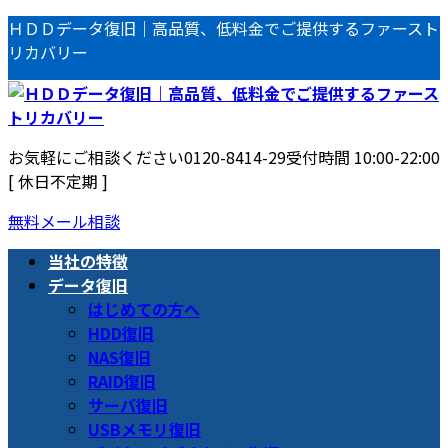
コ
ナ
ＨＤＤデータ復旧｜高品質、低料金でご提供するファースト
ン
ビ
リカバリー
テ
ゲ
ン
ー
ツ
シ
へ
ョ
お気軽にご相談ください
0120-8414-29
受付時間 10:00-22:00
ス
ン
[ 休日不定期 ]
キ
に
ッ
移
無料メール相談
プ
動
当社の特徴
データ復旧
はじめての方へ
HDD復旧
NAS復旧
RAID復旧
サーバ復旧
USBメモリ復旧