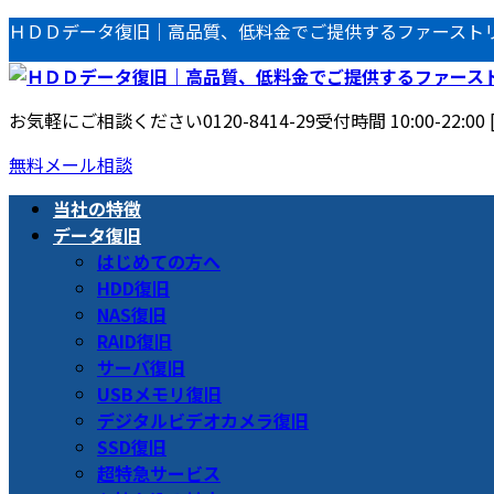
コ
ナ
ＨＤＤデータ復旧｜高品質、低料金でご提供するファースト
ン
ビ
テ
ゲ
ン
ー
お気軽にご相談ください
0120-8414-29
受付時間 10:00-22:00
ツ
シ
へ
ョ
無料メール相談
ス
ン
当社の特徴
キ
に
データ復旧
ッ
移
はじめての方へ
プ
動
HDD復旧
NAS復旧
RAID復旧
サーバ復旧
USBメモリ復旧
デジタルビデオカメラ復旧
SSD復旧
超特急サービス