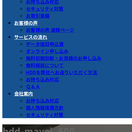
お持ち込み対応
セキュリティ対策
お取引実績
お客様の声
お客様の声 速報ページ
サービスの流れ
データ復旧申込書
オンライン申し込み
無料初期診断・お見積のお申し込み
無料相談について
HDDを弊社へお送りいただく方法
お持ち込み対応
Ｑ＆Ａ
会社案内
お持ち込み対応
個人情報保護方針
セキュリティ対策
hdd-mayoi_600