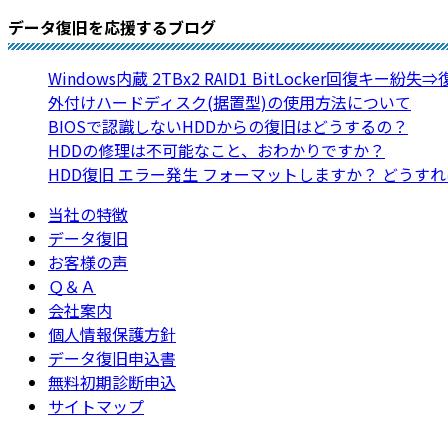
データ復旧を応援するブログ
Windows内蔵 2TBx2 RAID1 BitLocker回復キー紛失
外付けハードディスク(据置型)の使用方法について
BIOSで認識しないHDDからの復旧はどうするの？
HDDの修理は不可能なこと、おわかりですか？
HDD復旧 エラー発生 フォーマットしますか？ どうす
当社の特徴
データ復旧
お客様の声
Ｑ＆Ａ
会社案内
個人情報保護方針
データ復旧申込書
無料初期診断申込
サイトマップ