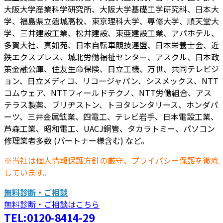
大阪大学産業科学研究所、大阪大学基礎工学研究科、日本大
学、福島県立磐城高校、東京理科大学、専修大学、順天堂大
学、三井建設工業、松井建設、東亜建設工業、アパホテル、
多賀大社、真如苑、日本自転車競技連盟、日本栄養士会、近
鉄エクスプレス、城北労働福祉センター、アスクル、日本政
策金融公庫、住友生命保険、日立工機、万世、共同テレビジ
ョン、日立メディコ、リコージャパン、シスメックス、NTT
コムウェア、NTTフィールドテクノ、NTT労働組合、アス
テラス製薬、ブリヂストン、トヨタレンタリース、ホンダパ
ーツ、三井金属鉱業、四電工、テレビ岩手、日本電設工業、
芦森工業、昭和電工、UACJ銅管、タカラトミー、パソコン
修理業者多数 (パートナー様含む) など。
※当社は個人情報保護方針の厳守、プライバシー保護を徹底
しています。
無料診断・ご相談
無料診断・ご相談はこちら
TEL:0120-8414-29