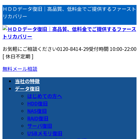
コ
ナ
ＨＤＤデータ復旧｜高品質、低料金でご提供するファースト
ン
ビ
リカバリー
テ
ゲ
ン
ー
ツ
シ
へ
ョ
お気軽にご相談ください
0120-8414-29
受付時間 10:00-22:00
ス
ン
[ 休日不定期 ]
キ
に
ッ
移
無料メール相談
プ
動
当社の特徴
データ復旧
はじめての方へ
HDD復旧
NAS復旧
RAID復旧
サーバ復旧
USBメモリ復旧