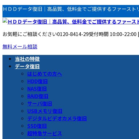
コ
ナ
ＨＤＤデータ復旧｜高品質、低料金でご提供するファースト
ン
ビ
テ
ゲ
ン
ー
お気軽にご相談ください
0120-8414-29
受付時間 10:00-22:00
ツ
シ
へ
ョ
無料メール相談
ス
ン
当社の特徴
キ
に
データ復旧
ッ
移
はじめての方へ
プ
動
HDD復旧
NAS復旧
RAID復旧
サーバ復旧
USBメモリ復旧
デジタルビデオカメラ復旧
SSD復旧
超特急サービス