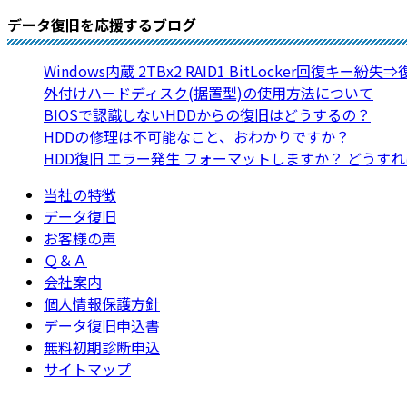
データ復旧を応援するブログ
Windows内蔵 2TBx2 RAID1 BitLocker回復キー紛失
外付けハードディスク(据置型)の使用方法について
BIOSで認識しないHDDからの復旧はどうするの？
HDDの修理は不可能なこと、おわかりですか？
HDD復旧 エラー発生 フォーマットしますか？ どうす
当社の特徴
データ復旧
お客様の声
Ｑ＆Ａ
会社案内
個人情報保護方針
データ復旧申込書
無料初期診断申込
サイトマップ