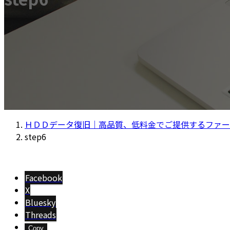
ＨＤＤデータ復旧｜高品質、低料金でご提供するファー
step6
Facebook
X
Bluesky
Threads
Copy