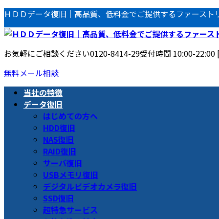
コ
ナ
ＨＤＤデータ復旧｜高品質、低料金でご提供するファースト
ン
ビ
テ
ゲ
ン
ー
お気軽にご相談ください
0120-8414-29
受付時間 10:00-22:00
ツ
シ
へ
ョ
無料メール相談
ス
ン
当社の特徴
キ
に
データ復旧
ッ
移
はじめての方へ
プ
動
HDD復旧
NAS復旧
RAID復旧
サーバ復旧
USBメモリ復旧
デジタルビデオカメラ復旧
SSD復旧
超特急サービス