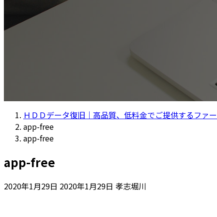
ＨＤＤデータ復旧｜高品質、低料金でご提供するファー
app-free
app-free
app-free
最
2020年1月29日
2020年1月29日
孝志堀川
終
更