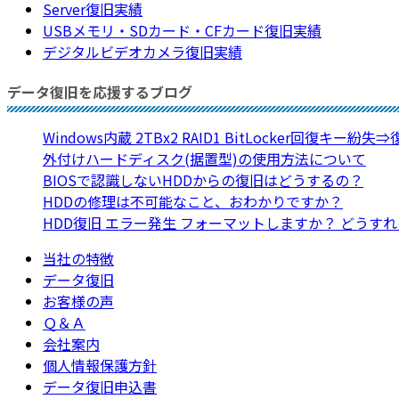
Server復旧実績
USBメモリ・SDカード・CFカード復旧実績
デジタルビデオカメラ復旧実績
データ復旧を応援するブログ
Windows内蔵 2TBx2 RAID1 BitLocker回復キー紛失
外付けハードディスク(据置型)の使用方法について
BIOSで認識しないHDDからの復旧はどうするの？
HDDの修理は不可能なこと、おわかりですか？
HDD復旧 エラー発生 フォーマットしますか？ どうす
当社の特徴
データ復旧
お客様の声
Ｑ＆Ａ
会社案内
個人情報保護方針
データ復旧申込書