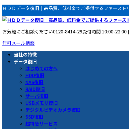
コ
ナ
ＨＤＤデータ復旧｜高品質、低料金でご提供するファースト
ン
ビ
テ
ゲ
ン
ー
お気軽にご相談ください
0120-8414-29
受付時間 10:00-22:00
ツ
シ
へ
ョ
無料メール相談
ス
ン
当社の特徴
キ
に
データ復旧
ッ
移
はじめての方へ
プ
動
HDD復旧
NAS復旧
RAID復旧
サーバ復旧
USBメモリ復旧
デジタルビデオカメラ復旧
SSD復旧
超特急サービス