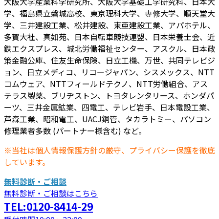
大阪大学産業科学研究所、大阪大学基礎工学研究科、日本大
学、福島県立磐城高校、東京理科大学、専修大学、順天堂大
学、三井建設工業、松井建設、東亜建設工業、アパホテル、
多賀大社、真如苑、日本自転車競技連盟、日本栄養士会、近
鉄エクスプレス、城北労働福祉センター、アスクル、日本政
策金融公庫、住友生命保険、日立工機、万世、共同テレビジ
ョン、日立メディコ、リコージャパン、シスメックス、NTT
コムウェア、NTTフィールドテクノ、NTT労働組合、アス
テラス製薬、ブリヂストン、トヨタレンタリース、ホンダパ
ーツ、三井金属鉱業、四電工、テレビ岩手、日本電設工業、
芦森工業、昭和電工、UACJ銅管、タカラトミー、パソコン
修理業者多数 (パートナー様含む) など。
※当社は個人情報保護方針の厳守、プライバシー保護を徹底
しています。
無料診断・ご相談
無料診断・ご相談はこちら
TEL:0120-8414-29