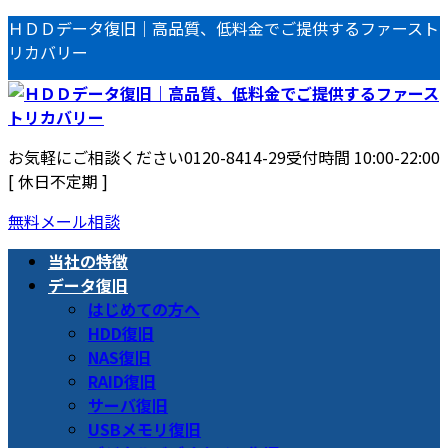
コ
ナ
ＨＤＤデータ復旧｜高品質、低料金でご提供するファースト
ン
ビ
リカバリー
テ
ゲ
ン
ー
ツ
シ
へ
ョ
お気軽にご相談ください
0120-8414-29
受付時間 10:00-22:00
ス
ン
[ 休日不定期 ]
キ
に
ッ
移
無料メール相談
プ
動
当社の特徴
データ復旧
はじめての方へ
HDD復旧
NAS復旧
RAID復旧
サーバ復旧
USBメモリ復旧