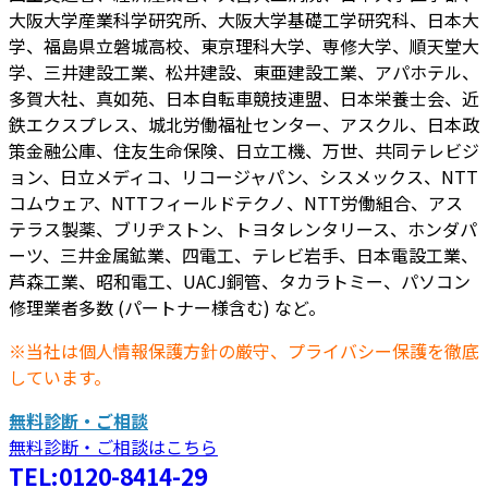
大阪大学産業科学研究所、大阪大学基礎工学研究科、日本大
学、福島県立磐城高校、東京理科大学、専修大学、順天堂大
学、三井建設工業、松井建設、東亜建設工業、アパホテル、
多賀大社、真如苑、日本自転車競技連盟、日本栄養士会、近
鉄エクスプレス、城北労働福祉センター、アスクル、日本政
策金融公庫、住友生命保険、日立工機、万世、共同テレビジ
ョン、日立メディコ、リコージャパン、シスメックス、NTT
コムウェア、NTTフィールドテクノ、NTT労働組合、アス
テラス製薬、ブリヂストン、トヨタレンタリース、ホンダパ
ーツ、三井金属鉱業、四電工、テレビ岩手、日本電設工業、
芦森工業、昭和電工、UACJ銅管、タカラトミー、パソコン
修理業者多数 (パートナー様含む) など。
※当社は個人情報保護方針の厳守、プライバシー保護を徹底
しています。
無料診断・ご相談
無料診断・ご相談はこちら
TEL:0120-8414-29