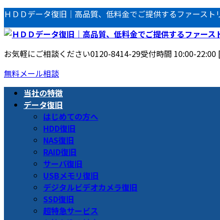
コ
ナ
ＨＤＤデータ復旧｜高品質、低料金でご提供するファースト
ン
ビ
テ
ゲ
ン
ー
お気軽にご相談ください
0120-8414-29
受付時間 10:00-22:00
ツ
シ
へ
ョ
無料メール相談
ス
ン
当社の特徴
キ
に
データ復旧
ッ
移
はじめての方へ
プ
動
HDD復旧
NAS復旧
RAID復旧
サーバ復旧
USBメモリ復旧
デジタルビデオカメラ復旧
SSD復旧
超特急サービス