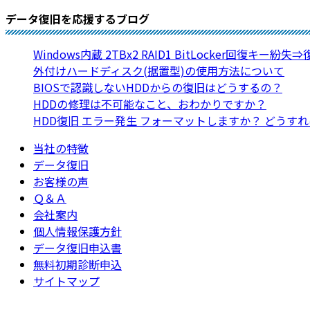
データ復旧を応援するブログ
Windows内蔵 2TBx2 RAID1 BitLocker回復キー紛失
外付けハードディスク(据置型)の使用方法について
BIOSで認識しないHDDからの復旧はどうするの？
HDDの修理は不可能なこと、おわかりですか？
HDD復旧 エラー発生 フォーマットしますか？ どうす
当社の特徴
データ復旧
お客様の声
Ｑ＆Ａ
会社案内
個人情報保護方針
データ復旧申込書
無料初期診断申込
サイトマップ