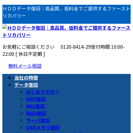
コ
ナ
ＨＤＤデータ復旧｜高品質、低料金でご提供するファースト
ン
ビ
リカバリー
テ
ゲ
ン
ー
ツ
シ
へ
ョ
お気軽にご相談ください
0120-8414-29
受付時間 10:00-
ス
ン
22:00 [ 休日不定期 ]
キ
に
ッ
移
無料メール相談
プ
動
当社の特徴
データ復旧
はじめての方へ
HDD復旧
NAS復旧
RAID復旧
サーバ復旧
USBメモリ復旧