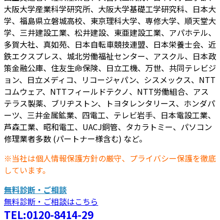
大阪大学産業科学研究所、大阪大学基礎工学研究科、日本大
学、福島県立磐城高校、東京理科大学、専修大学、順天堂大
学、三井建設工業、松井建設、東亜建設工業、アパホテル、
多賀大社、真如苑、日本自転車競技連盟、日本栄養士会、近
鉄エクスプレス、城北労働福祉センター、アスクル、日本政
策金融公庫、住友生命保険、日立工機、万世、共同テレビジ
ョン、日立メディコ、リコージャパン、シスメックス、NTT
コムウェア、NTTフィールドテクノ、NTT労働組合、アス
テラス製薬、ブリヂストン、トヨタレンタリース、ホンダパ
ーツ、三井金属鉱業、四電工、テレビ岩手、日本電設工業、
芦森工業、昭和電工、UACJ銅管、タカラトミー、パソコン
修理業者多数 (パートナー様含む) など。
※当社は個人情報保護方針の厳守、プライバシー保護を徹底
しています。
無料診断・ご相談
無料診断・ご相談はこちら
TEL:0120-8414-29